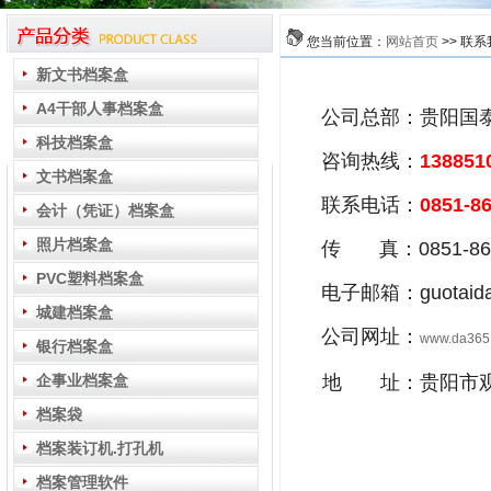
您当前位置：
网站首页
>> 联
新文书档案盒
A4干部人事档案盒
公司总部：贵阳国泰
科技档案盒
咨询热线：
138851
文书档案盒
联系电话：
0851-8
会计（凭证）档案盒
照片档案盒
传 真：0851-86
PVC塑料档案盒
电子邮箱：guotaidan
城建档案盒
公司网址：
www.da365.
银行档案盒
企事业档案盒
地 址：贵阳市观山
档案袋
档案装订机.打孔机
档案管理软件