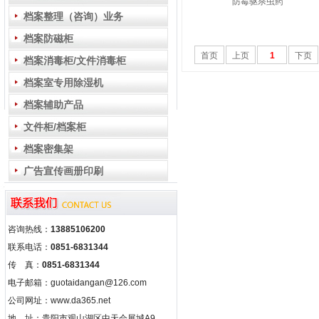
防霉驱杀虫药
档案整理（咨询）业务
档案防磁柜
首页
上页
1
下页
档案消毒柜/文件消毒柜
档案室专用除湿机
档案辅助产品
文件柜/档案柜
档案密集架
广告宣传画册印刷
咨询热线：
13885106200
联系电话：
0851-6831344
传 真：
0851-6831344
电子邮箱：guotaidangan@126.com
公司网址：www.da365.net
地 址：贵阳市观山湖区中天会展城A9