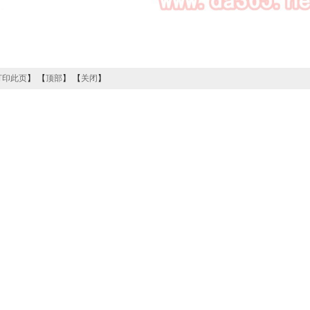
打印此页
】 【
顶部
】 【
关闭
】